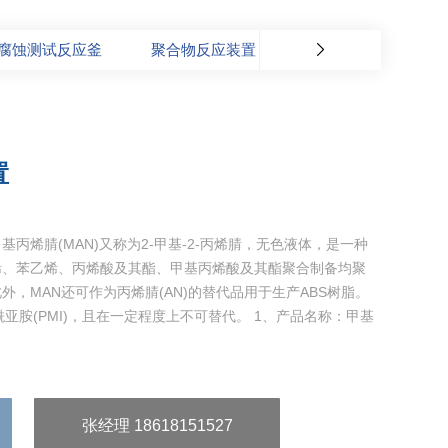
腐蚀测试反应釜
聚合物反应装置
置
丙烯腈(MAN)又称为2-甲基-2-丙烯腈，无色液体，是一种
烯、苯乙烯、丙烯酸及其酯、甲基丙烯酸及其酯聚合制备均聚
，MAN还可作为丙烯腈(AN)的替代品用于生产ABS树脂。
亚胺(PMI)，且在一定程度上不可替代。 1、产品名称：甲基
张经理 18618151527