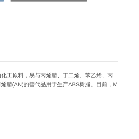
重要的化工原料，易与丙烯腈、丁二烯、苯乙烯、丙
腈(AN)的替代品用于生产ABS树脂。目前，M